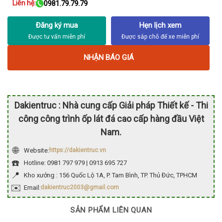
Liên hệ:
0981.79.79.79
Đăng ký mua
Hẹn lịch xem
NHẬN BÁO GIÁ
Dakientruc : Nhà cung cấp Giải pháp Thiết kế - Thi
công công trình ốp lát đá cao cấp hàng đầu Việt
Nam.
🌐
Website:
https://dakientruc.vn
☎️
Hotline: 0981 797 979 | 0913 695 727
📍
Kho xưởng : 156 Quốc Lộ 1A, P. Tam Bình, TP. Thủ Đức, TPHCM
✉️
Email:
dakientruc2003@gmail.com
SẢN PHẨM LIÊN QUAN