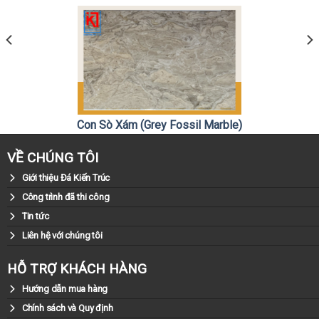
Con Sò Xám (Grey Fossil Marble)
0981.79.79.79
Liên hệ:
VỀ CHÚNG TÔI
Giới thiệu Đá Kiến Trúc
Công trình đã thi công
Tin tức
Liên hệ với chúng tôi
HỖ TRỢ KHÁCH HÀNG
Hướng dẫn mua hàng
Chính sách và Quy định