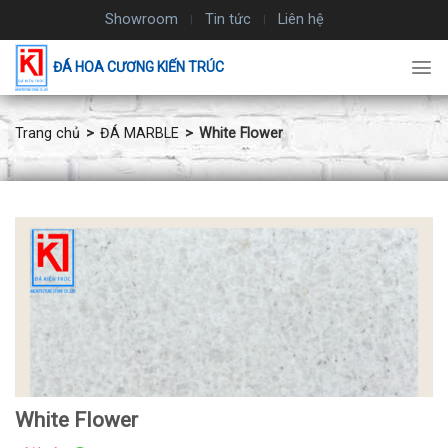
Chuyển
Showroom
Tin tức
Liên hệ
đến
nội
ĐÁ HOA CƯƠNG KIẾN TRÚC
dung
Trang chủ
ĐÁ MARBLE
White Flower
White Flower