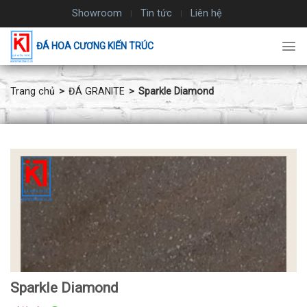
Chuyển
Showroom
Tin tức
Liên hệ
đến
nội
ĐÁ HOA CƯƠNG KIẾN TRÚC
dung
Trang chủ
ĐÁ GRANITE
Sparkle Diamond
Sparkle Diamond