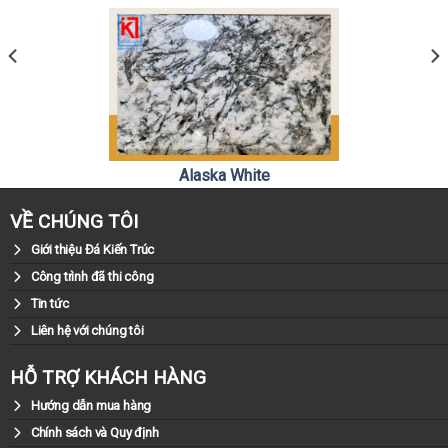
Alaska White
0981.79.79.79
Liên hệ:
VỀ CHÚNG TÔI
Giới thiệu Đá Kiến Trúc
Công trình đã thi công
Tin tức
Liên hệ với chúng tôi
HỖ TRỢ KHÁCH HÀNG
Hướng dẫn mua hàng
Chính sách và Quy định