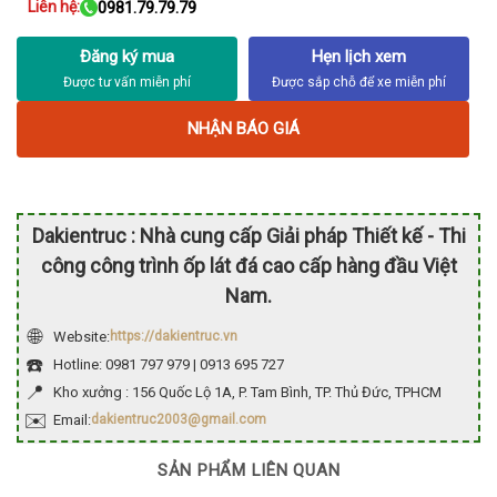
Liên hệ:
0981.79.79.79
Đăng ký mua
Hẹn lịch xem
NHẬN BÁO GIÁ
Dakientruc : Nhà cung cấp Giải pháp Thiết kế - Thi
công công trình ốp lát đá cao cấp hàng đầu Việt
Nam.
🌐
Website:
https://dakientruc.vn
☎️
Hotline: 0981 797 979 | 0913 695 727
📍
Kho xưởng : 156 Quốc Lộ 1A, P. Tam Bình, TP. Thủ Đức, TPHCM
✉️
Email:
dakientruc2003@gmail.com
SẢN PHẨM LIÊN QUAN