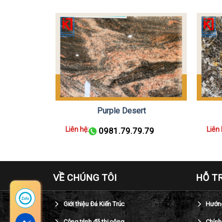
Purple Desert
Liên hệ:
Liên 
.79
0981.79.79.79
VỀ CHÚNG TÔI
HỖ T
Giới thiệu Đá Kiến Trúc
Hướng
Công trình đã thi công
Chính