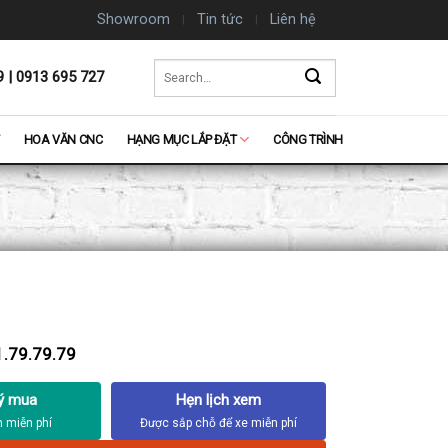
Showroom
Tin tức
Liên hệ
Search
9 | 0913 695 727
for:
HOA VĂN CNC
HẠNG MỤC LẮP ĐẶT
CÔNG TRÌNH
.79.79.79
ý mua
Hẹn lịch xem