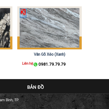
Vân Gỗ Xéo (Xanh)
Liên hệ:
0981.79.79.79
BẢN ĐỒ
am Bình, TP.