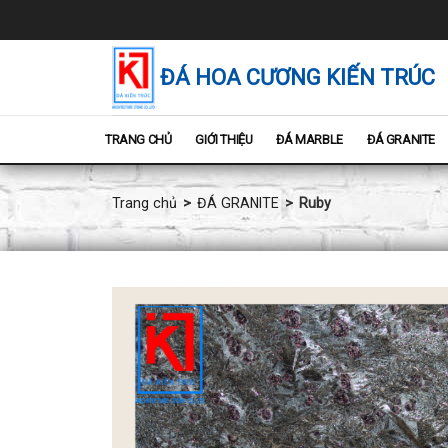
Chuyển
đến
nội
dung
ĐÁ HOA CƯƠNG KIẾN TRÚC
TRANG CHỦ
GIỚI THIỆU
ĐÁ MARBLE
ĐÁ GRANITE
Trang chủ
ĐÁ GRANITE
Ruby