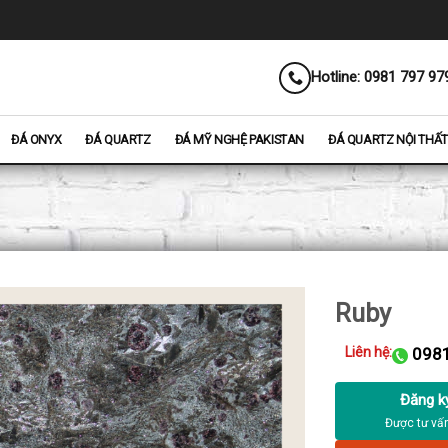
Hotline: 0981 797 97
ĐÁ ONYX
ĐÁ QUARTZ
ĐÁ MỸ NGHỆ PAKISTAN
ĐÁ QUARTZ NỘI THẤT
Ruby
Liên hệ:
0981
Đăng k