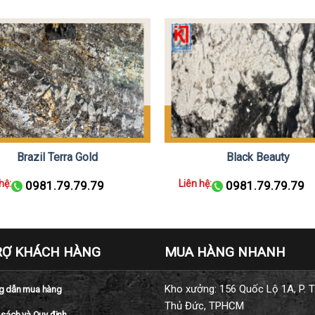
Brazil Terra Gold
Black Beauty
hệ:
Liên hệ:
0981.79.79.79
0981.79.79.79
RỢ KHÁCH HÀNG
MUA HÀNG NHANH
Kho xưởng: 156 Quốc Lộ 1A, P. T
 dẫn mua hàng
Thủ Đức, TPHCM
 sách và Quy định