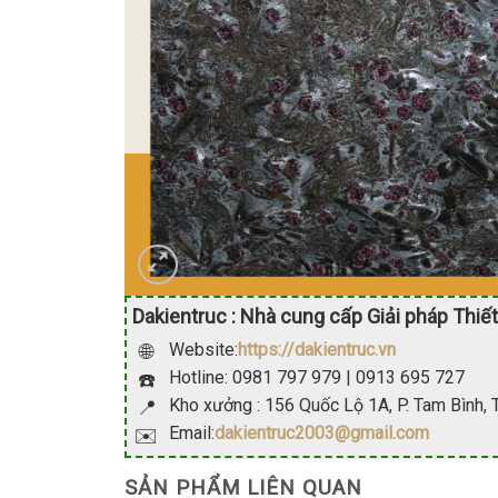
Dakientruc : Nhà cung cấp Giải pháp Thiết
Website:
https://dakientruc.vn
🌐
Hotline: 0981 797 979 | 0913 695 727
☎️
Kho xưởng : 156 Quốc Lộ 1A, P. Tam Bình,
📍
Email:
dakientruc2003@gmail.com
✉️
SẢN PHẨM LIÊN QUAN