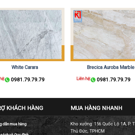
White Carara
Brecica Auroba Marble
hệ:
Liên hệ:
0981.79.79.79
0981.79.79.79
RỢ KHÁCH HÀNG
MUA HÀNG NHANH
Kho xưởng: 156 Quốc Lộ 1A, P. T
 dẫn mua hàng
Thủ Đức, TPHCM
 sách và Quy định