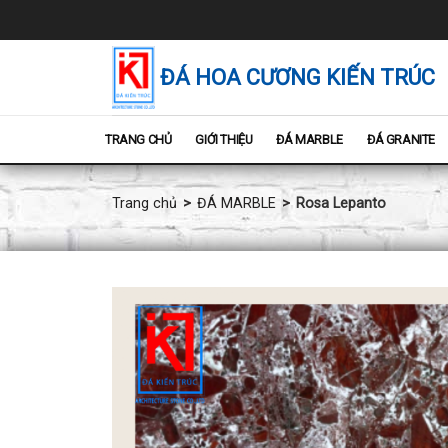
Chuyển
đến
nội
dung
ĐÁ HOA CƯƠNG KIẾN TRÚC
TRANG CHỦ
GIỚI THIỆU
ĐÁ MARBLE
ĐÁ GRANITE
Trang chủ
ĐÁ MARBLE
Rosa Lepanto