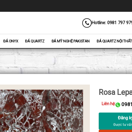
Hotline: 0981 797 97
ĐÁ ONYX
ĐÁ QUARTZ
ĐÁ MỸ NGHỆ PAKISTAN
ĐÁ QUARTZ NỘI THẤT
Rosa Lep
Liên hệ:
0981
Đăng k