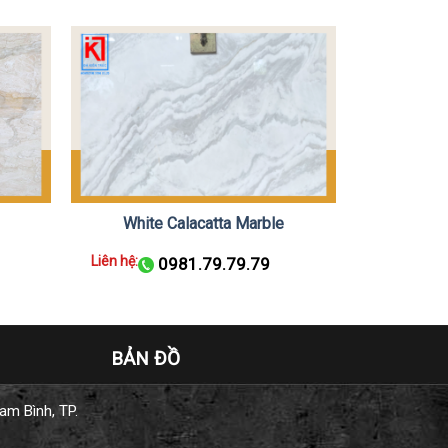
White Calacatta Marble
Liên hệ:
0981.79.79.79
BẢN ĐỒ
am Bình, TP.