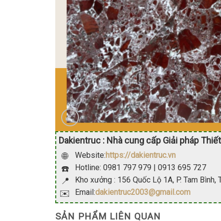
Dakientruc : Nhà cung cấp Giải pháp Thiết
Website:
https://dakientruc.vn
🌐
Hotline: 0981 797 979 | 0913 695 727
☎️
Kho xưởng : 156 Quốc Lộ 1A, P. Tam Bình,
📍
Email:
dakientruc2003@gmail.com
✉️
SẢN PHẨM LIÊN QUAN