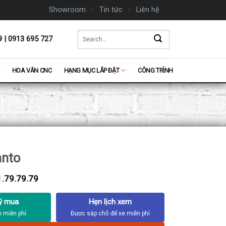
Showroom
Tin tức
Liên hệ
Search
9 | 0913 695 727
for:
HOA VĂN CNC
HẠNG MỤC LẮP ĐẶT
CÔNG TRÌNH
anto
.79.79.79
ý mua
Hẹn lịch xem