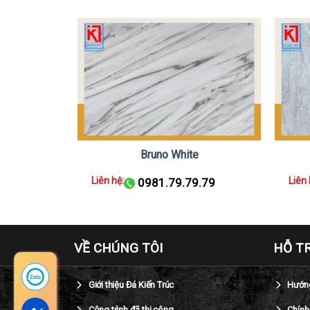
n
Bruno White
Liên hệ:
Liên 
.79
0981.79.79.79
VỀ CHÚNG TÔI
HỖ T
Giới thiệu Đá Kiến Trúc
Hướng
Công trình đã thi công
Chính