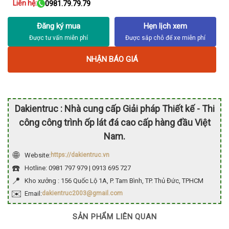
Liên hệ:
0981.79.79.79
Đăng ký mua
Hẹn lịch xem
NHẬN BÁO GIÁ
Dakientruc : Nhà cung cấp Giải pháp Thiết kế - Thi
công công trình ốp lát đá cao cấp hàng đầu Việt
Nam.
🌐
Website:
https://dakientruc.vn
☎️
Hotline: 0981 797 979 | 0913 695 727
📍
Kho xưởng : 156 Quốc Lộ 1A, P. Tam Bình, TP. Thủ Đức, TPHCM
✉️
Email:
dakientruc2003@gmail.com
SẢN PHẨM LIÊN QUAN