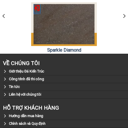
Sparkle Diamond
0981.79.79.79
Liên hệ:
VỀ CHÚNG TÔI
Giới thiệu Đá Kiến Trúc
Công trình đã thi công
Tin tức
Liên hệ với chúng tôi
HỖ TRỢ KHÁCH HÀNG
Hướng dẫn mua hàng
Chính sách và Quy định