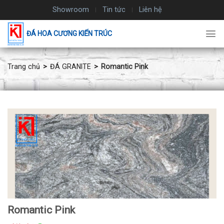
Chuyển
Showroom
Tin tức
Liên hệ
đến
nội
ĐÁ HOA CƯƠNG KIẾN TRÚC
dung
Trang chủ
ĐÁ GRANITE
Romantic Pink
Romantic Pink