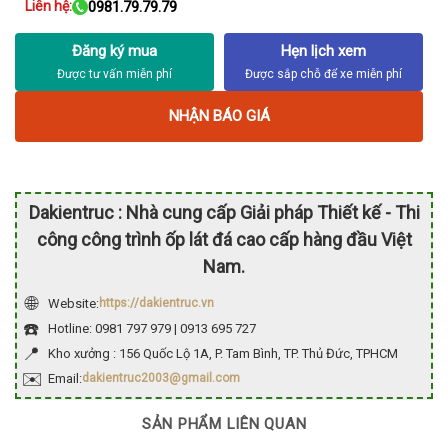
Liên hệ:
0981.79.79.79
Đăng ký mua
Hẹn lịch xem
NHẬN BÁO GIÁ
Dakientruc : Nhà cung cấp Giải pháp Thiết kế - Thi
công công trình ốp lát đá cao cấp hàng đầu Việt
Nam.
🌐
Website:
https://dakientruc.vn
☎️
Hotline: 0981 797 979 | 0913 695 727
📍
Kho xưởng : 156 Quốc Lộ 1A, P. Tam Bình, TP. Thủ Đức, TPHCM
✉️
Email:
dakientruc2003@gmail.com
SẢN PHẨM LIÊN QUAN