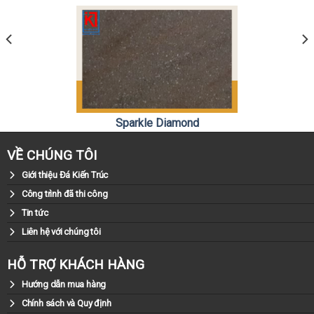
Sparkle Diamond
0981.79.79.79
Liên hệ:
VỀ CHÚNG TÔI
Giới thiệu Đá Kiến Trúc
Công trình đã thi công
Tin tức
Liên hệ với chúng tôi
HỖ TRỢ KHÁCH HÀNG
Hướng dẫn mua hàng
Chính sách và Quy định