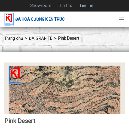
Chuyển
Showroom
Tin tức
Liên hệ
đến
nội
ĐÁ HOA CƯƠNG KIẾN TRÚC
dung
Trang chủ
ĐÁ GRANITE
Pink Desert
Pink Desert