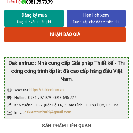
Liên hệ:
0981.79.79.79
Đăng ký mua
Hẹn lịch xem
NHẬN BÁO GIÁ
Dakientruc : Nhà cung cấp Giải pháp Thiết kế - Thi
công công trình ốp lát đá cao cấp hàng đầu Việt
Nam.
🌐
Website:
https://dakientruc.vn
☎️
Hotline: 0981 797 979 | 0913 695 727
📍
Kho xưởng : 156 Quốc Lộ 1A, P. Tam Bình, TP. Thủ Đức, TPHCM
✉️
Email:
dakientruc2003@gmail.com
SẢN PHẨM LIÊN QUAN