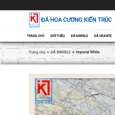
Chuyển
đến
nội
dung
ĐÁ HOA CƯƠNG KIẾN TRÚC
TRANG CHỦ
GIỚI THIỆU
ĐÁ MARBLE
ĐÁ GRANITE
Trang chủ
ĐÁ MARBLE
Imperial White