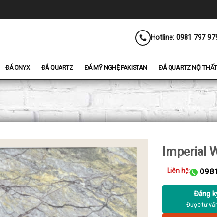
Hotline: 0981 797 97
ĐÁ ONYX
ĐÁ QUARTZ
ĐÁ MỸ NGHỆ PAKISTAN
ĐÁ QUARTZ NỘI THẤT
Imperial 
Liên hệ:
0981
Đăng k