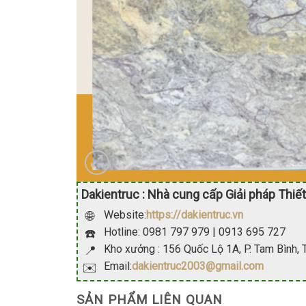
Dakientruc : Nhà cung cấp Giải pháp Thiết
Website:
https://dakientruc.vn
🌐
Hotline: 0981 797 979 | 0913 695 727
☎️
Kho xưởng : 156 Quốc Lộ 1A, P. Tam Bình,
📍
Email:
dakientruc2003@gmail.com
✉️
SẢN PHẨM LIÊN QUAN