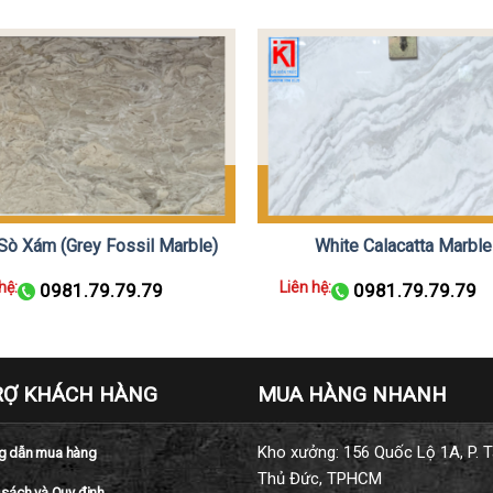
Sò Xám (Grey Fossil Marble)
White Calacatta Marble
hệ:
Liên hệ:
0981.79.79.79
0981.79.79.79
RỢ KHÁCH HÀNG
MUA HÀNG NHANH
Kho xưởng: 156 Quốc Lộ 1A, P. T
 dẫn mua hàng
Thủ Đức, TPHCM
 sách và Quy định