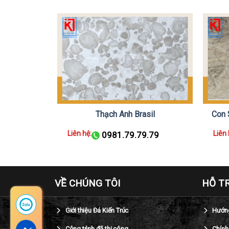
Marble
Thạch Anh Brasil
Con 
Liên hệ:
Liên 
.79
0981.79.79.79
VỀ CHÚNG TÔI
HỖ T
Giới thiệu Đá Kiến Trúc
Hướng
Công trình đã thi công
Chính