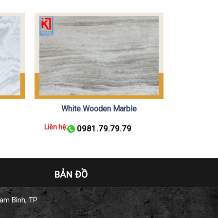
White Wooden Marble
Liên hệ:
0981.79.79.79
BẢN ĐỒ
am Bình, TP.