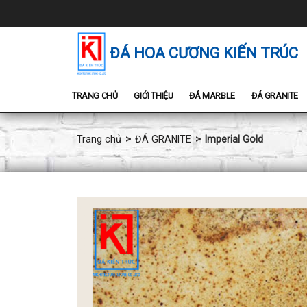
Chuyển
đến
nội
dung
ĐÁ HOA CƯƠNG KIẾN TRÚC
TRANG CHỦ
GIỚI THIỆU
ĐÁ MARBLE
ĐÁ GRANITE
Trang chủ
ĐÁ GRANITE
Imperial Gold