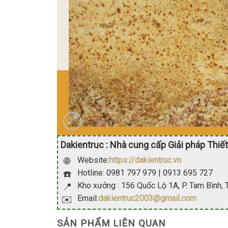
Dakientruc : Nhà cung cấp Giải pháp Thiết
Website:
https://dakientruc.vn
🌐
Hotline: 0981 797 979 | 0913 695 727
☎️
Kho xưởng : 156 Quốc Lộ 1A, P. Tam Bình,
📍
Email:
dakientruc2003@gmail.com
✉️
SẢN PHẨM LIÊN QUAN