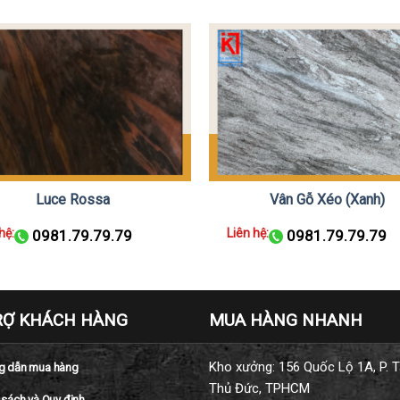
Luce Rossa
Vân Gỗ Xéo (Xanh)
hệ:
Liên hệ:
0981.79.79.79
0981.79.79.79
RỢ KHÁCH HÀNG
MUA HÀNG NHANH
Kho xưởng: 156 Quốc Lộ 1A, P. T
 dẫn mua hàng
Thủ Đức, TPHCM
 sách và Quy định