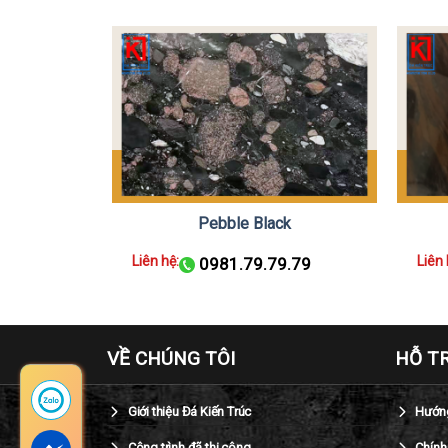
t
Pebble Black
Liên hệ:
Liên 
.79
0981.79.79.79
VỀ CHÚNG TÔI
HỖ T
Giới thiệu Đá Kiến Trúc
Hướng
Công trình đã thi công
Chính