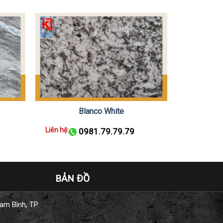
Blanco White
Liên hệ:
0981.79.79.79
BẢN ĐỒ
am Bình, TP.