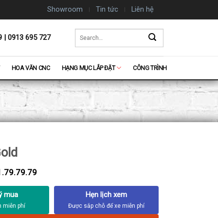
Showroom
Tin tức
Liên hệ
Search
9 | 0913 695 727
for:
HOA VĂN CNC
HẠNG MỤC LẮP ĐẶT
CÔNG TRÌNH
Gold
.79.79.79
ý mua
Hẹn lịch xem