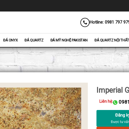
Hotline: 0981 797 97
ĐÁ ONYX
ĐÁ QUARTZ
ĐÁ MỸ NGHỆ PAKISTAN
ĐÁ QUARTZ NỘI THẤT
Imperial 
Liên hệ:
0981
Đăng k