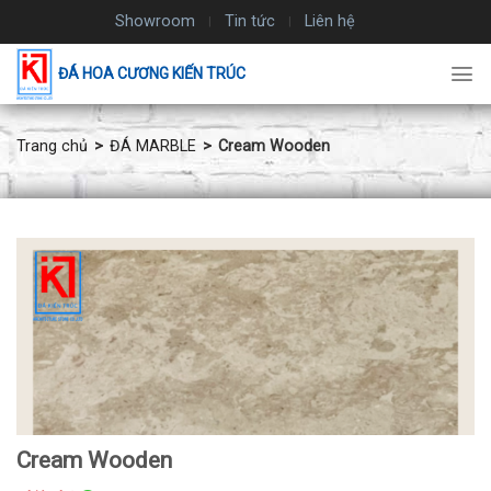
Chuyển
Showroom
Tin tức
Liên hệ
đến
nội
ĐÁ HOA CƯƠNG KIẾN TRÚC
dung
Trang chủ
ĐÁ MARBLE
Cream Wooden
Cream Wooden