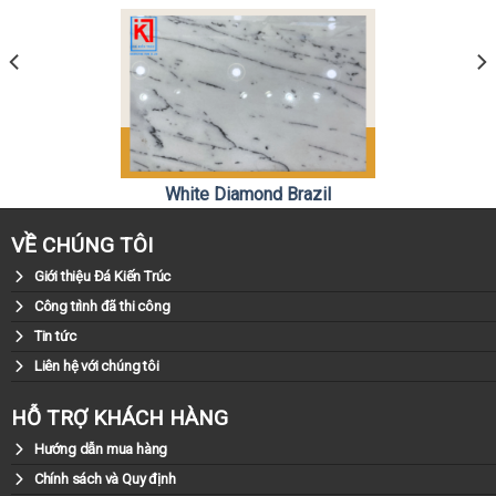
White Diamond Brazil
0981.79.79.79
Liên hệ:
VỀ CHÚNG TÔI
Giới thiệu Đá Kiến Trúc
Công trình đã thi công
Tin tức
Liên hệ với chúng tôi
HỖ TRỢ KHÁCH HÀNG
Hướng dẫn mua hàng
Chính sách và Quy định