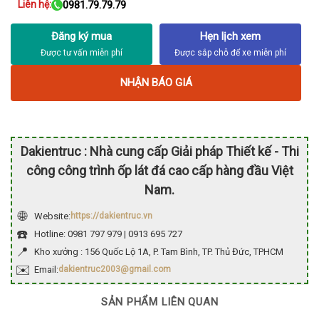
Liên hệ:
0981.79.79.79
Đăng ký mua
Hẹn lịch xem
NHẬN BÁO GIÁ
Dakientruc : Nhà cung cấp Giải pháp Thiết kế - Thi
công công trình ốp lát đá cao cấp hàng đầu Việt
Nam.
🌐
Website:
https://dakientruc.vn
☎️
Hotline: 0981 797 979 | 0913 695 727
📍
Kho xưởng : 156 Quốc Lộ 1A, P. Tam Bình, TP. Thủ Đức, TPHCM
✉️
Email:
dakientruc2003@gmail.com
SẢN PHẨM LIÊN QUAN