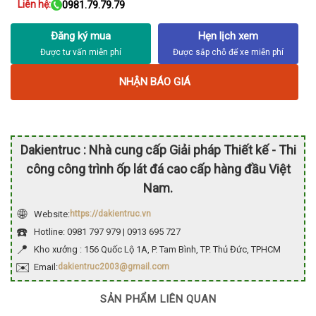
Liên hệ:
0981.79.79.79
Đăng ký mua
Hẹn lịch xem
NHẬN BÁO GIÁ
Dakientruc : Nhà cung cấp Giải pháp Thiết kế - Thi
công công trình ốp lát đá cao cấp hàng đầu Việt
Nam.
🌐
Website:
https://dakientruc.vn
☎️
Hotline: 0981 797 979 | 0913 695 727
📍
Kho xưởng : 156 Quốc Lộ 1A, P. Tam Bình, TP. Thủ Đức, TPHCM
✉️
Email:
dakientruc2003@gmail.com
SẢN PHẨM LIÊN QUAN