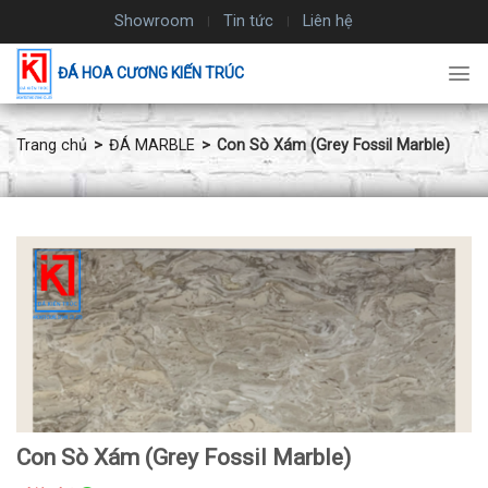
Chuyển
Showroom
Tin tức
Liên hệ
đến
nội
ĐÁ HOA CƯƠNG KIẾN TRÚC
dung
Trang chủ
ĐÁ MARBLE
Con Sò Xám (Grey Fossil Marble)
Con Sò Xám (Grey Fossil Marble)