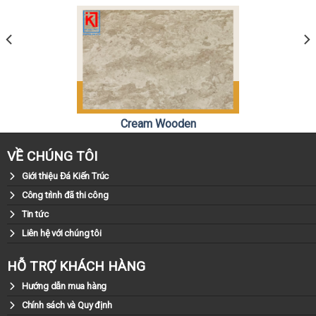
Cream Wooden
0981.79.79.79
Liên hệ:
VỀ CHÚNG TÔI
Giới thiệu Đá Kiến Trúc
Công trình đã thi công
Tin tức
Liên hệ với chúng tôi
HỖ TRỢ KHÁCH HÀNG
Hướng dẫn mua hàng
Chính sách và Quy định