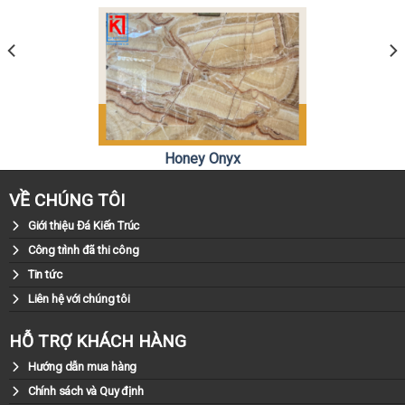
Honey Onyx
0981.79.79.79
Liên hệ:
VỀ CHÚNG TÔI
Giới thiệu Đá Kiến Trúc
Công trình đã thi công
Tin tức
Liên hệ với chúng tôi
HỖ TRỢ KHÁCH HÀNG
Hướng dẫn mua hàng
Chính sách và Quy định