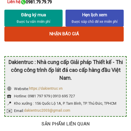
Liên hệ:
0981.79.79.79
Đăng ký mua
Hẹn lịch xem
NHẬN BÁO GIÁ
Dakientruc : Nhà cung cấp Giải pháp Thiết kế - Thi
công công trình ốp lát đá cao cấp hàng đầu Việt
Nam.
🌐
Website:
https://dakientruc.vn
☎️
Hotline: 0981 797 979 | 0913 695 727
📍
Kho xưởng : 156 Quốc Lộ 1A, P. Tam Bình, TP. Thủ Đức, TPHCM
✉️
Email:
dakientruc2003@gmail.com
SẢN PHẨM LIÊN QUAN