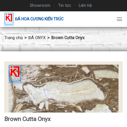
Chuyển
Showroom
Tin tức
Liên hệ
đến
nội
ĐÁ HOA CƯƠNG KIẾN TRÚC
dung
Trang chủ
ĐÁ ONYX
Brown Cutta Onyx
Brown Cutta Onyx