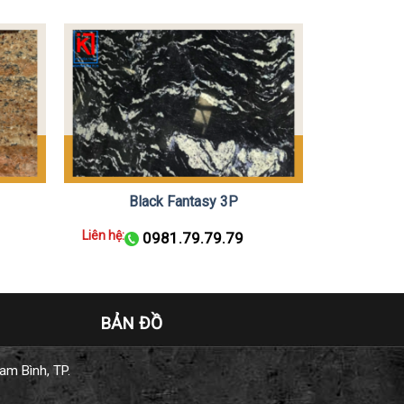
Black Fantasy 3P
Liên hệ:
0981.79.79.79
BẢN ĐỒ
am Bình, TP.