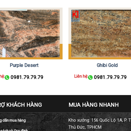
Purple Desert
Ghibi Gold
hệ:
Liên hệ:
0981.79.79.79
0981.79.79.79
RỢ KHÁCH HÀNG
MUA HÀNG NHANH
Kho xưởng: 156 Quốc Lộ 1A, P. T
 dẫn mua hàng
Thủ Đức, TPHCM
 sách và Quy định