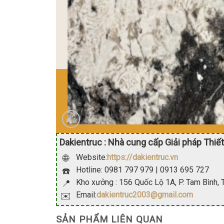
Dakientruc : Nhà cung cấp Giải pháp Thiết
Website:
https://dakientruc.vn
🌐
Hotline: 0981 797 979 | 0913 695 727
☎️
Kho xưởng : 156 Quốc Lộ 1A, P. Tam Bình,
📍
Email:
dakientruc2003@gmail.com
✉️
SẢN PHẨM LIÊN QUAN