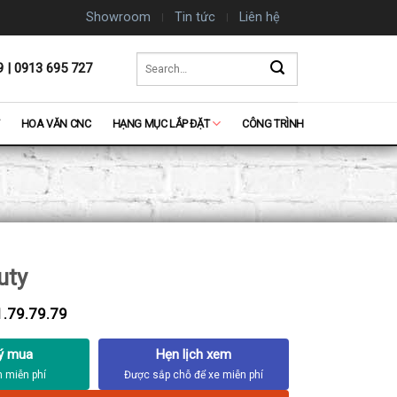
Showroom
Tin tức
Liên hệ
Search
9 | 0913 695 727
for:
HOA VĂN CNC
HẠNG MỤC LẮP ĐẶT
CÔNG TRÌNH
uty
.79.79.79
ý mua
Hẹn lịch xem