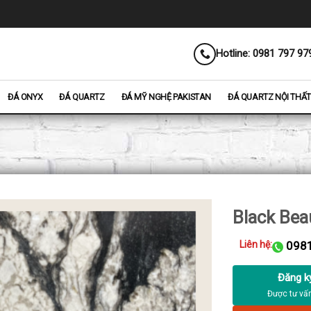
Hotline: 0981 797 97
ĐÁ ONYX
ĐÁ QUARTZ
ĐÁ MỸ NGHỆ PAKISTAN
ĐÁ QUARTZ NỘI THẤT
Black Bea
Liên hệ:
0981
Đăng k