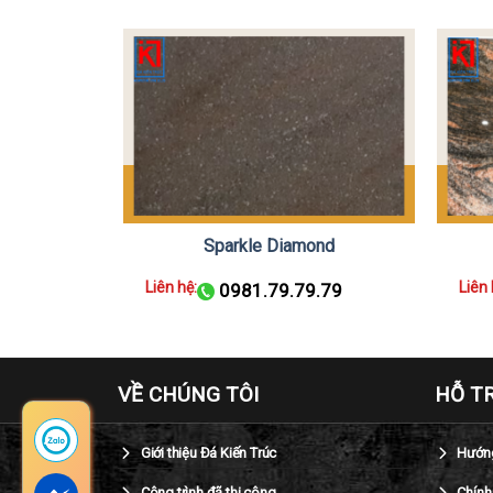
y
Sparkle Diamond
Liên hệ:
Liên 
.79
0981.79.79.79
VỀ CHÚNG TÔI
HỖ T
Giới thiệu Đá Kiến Trúc
Hướng
Công trình đã thi công
Chính