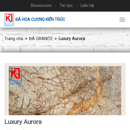
Chuyển
Showroom
Tin tức
Liên hệ
đến
nội
ĐÁ HOA CƯƠNG KIẾN TRÚC
dung
Trang chủ
ĐÁ GRANITE
Luxury Aurora
Luxury Aurora