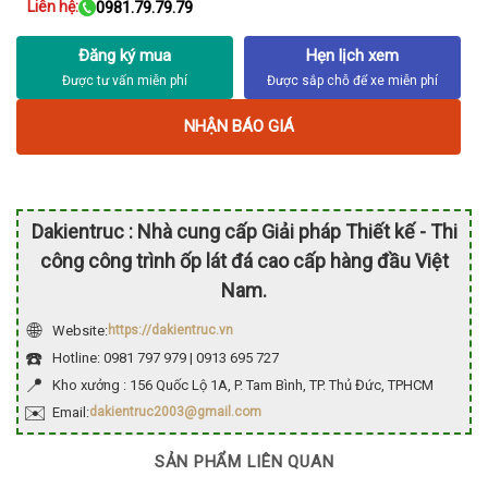
Liên hệ:
0981.79.79.79
Đăng ký mua
Hẹn lịch xem
NHẬN BÁO GIÁ
Dakientruc : Nhà cung cấp Giải pháp Thiết kế - Thi
công công trình ốp lát đá cao cấp hàng đầu Việt
Nam.
🌐
Website:
https://dakientruc.vn
☎️
Hotline: 0981 797 979 | 0913 695 727
📍
Kho xưởng : 156 Quốc Lộ 1A, P. Tam Bình, TP. Thủ Đức, TPHCM
✉️
Email:
dakientruc2003@gmail.com
SẢN PHẨM LIÊN QUAN