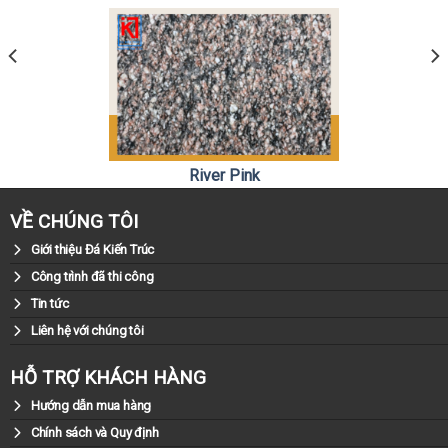
River Pink
0981.79.79.79
Liên hệ:
VỀ CHÚNG TÔI
Giới thiệu Đá Kiến Trúc
Công trình đã thi công
Tin tức
Liên hệ với chúng tôi
HỖ TRỢ KHÁCH HÀNG
Hướng dẫn mua hàng
Chính sách và Quy định